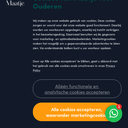
Ouderen
Geef eens vaker een Complimentje
Wij maken op onze website gebruik van cookies. Deze cookies
Elk jaar is het op 1 maart nationale
zorgen er vooral voor dat onze website goed functioneert. Daarbij
worden uw voorkeuren opgeslagen, waarbij wij inzicht verkrijgen
complimentendag, een dag die in het
in het bezoekersgedrag. Daarnaast benutten wij de gegevens
teken staat van het geven van oprechte
voor marketing- en optimalisatiedoeleinden. Marketingcookies
maken het mogelijk om u gepersonaliseerde advertenties te laten
aandacht en het tonen van persoonlijke
zien. Via onderstaande balken kunt u uw voorkeur opslaan.
waardering. Wat doet het krijgen van een
compliment met je en waar kun je op
Door op ‘Alle cookies accepteren’ te klikken, gaat u akkoord met
letten bij het geven van een
het gebruik van alle cookies zoals omschreven in onze
Privacy
Policy
complimentje? Maatje ging op onderzoek
uit.
Alléén functionele en
analytische cookies accepteren
Alle cookies accepteren,
Lees meer
waaronder marketingcookies
Brochure