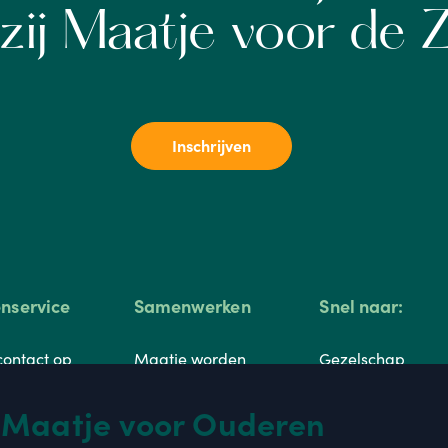
zij Maatje voor de 
Inschrijven
enservice
Samenwerken
Snel naar:
ontact op
Maatje worden
Gezelschap
stelde vragen
Franchisenemer
Hulp thuis
 Maatje voor Ouderen
worden
re aanvragen
Zorg