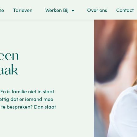
ze
Tarieven
Werken Bij
Over ons
Contact
een
aak
n is familie niet in staat
ettig dat er iemand mee
g te bespreken? Dan staat