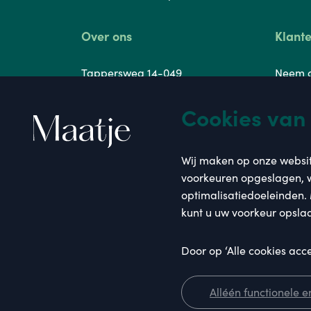
Over ons
Klant
Tappersweg 14-049
Neem c
2031 EV Haarlem
Veelge
Cookies van
085 - 303 78 80
Brochu
Wij maken op onze websit
Kenni
(Werkdagen 08:00 - 22:00 uur)
voorkeuren opgeslagen, w
info@maatjevoordezorg.nl
Klacht
optimalisatiedoeleinden.
kunt u uw voorkeur opsla
Door op ‘Alle cookies acc
Alléén functionele 
2026. Maatje. Alle rechten voorbehouden