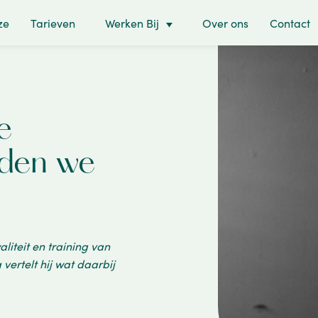
ze
Tarieven
Werken Bij
Over ons
Contact
e
uden we
liteit en training van
vertelt hij wat daarbij