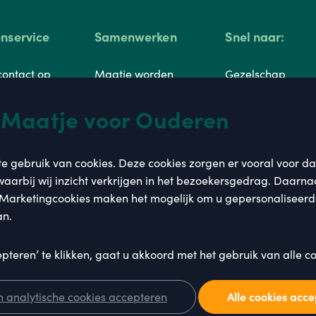
enservice
Samenwerken
Snel naar:
ontact op
Maatje worden
Gezelschap
stelde vragen
Franchisenemer
Hulp thuis
 Maatje voor Ouderen
worden
re aanvragen
Zorg
Seniorenzorg
e gebruik van cookies. Deze cookies zorgen er vooral voor da
smaken
Werkwijze
Amsterdam
aarbij wij inzicht verkrijgen in het bezoekersgedrag. Daarna
enprocedure
Tarieven
 Marketingcookies maken het mogelijk om u gepersonaliseerde
Seniorenzorg
an.
Haarlem
epteren’ te klikken, gaat u akkoord met het gebruik van alle 
en
analytische cookies accepteren
Alle cookies acc
Privac