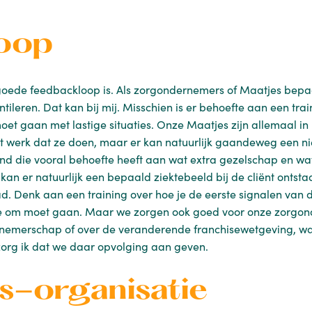
oop
en goede feedbackloop is. Als zorgondernemers of Maatjes be
ileren. Dat kan bij mij. Misschien is er behoefte aan een trai
oet gaan met lastige situaties. Onze Maatjes zijn allemaal in 
et werk dat ze doen, maar er kan natuurlijk gaandeweg een ni
d die vooral behoefte heeft aan wat extra gezelschap en wat 
ijd kan er natuurlijk een bepaald ziektebeeld bij de cliënt onts
. Denk aan een training over hoe je de eerste signalen van 
 om moet gaan. Maar we zorgen ook goed voor onze zorgonde
nemerschap of over de veranderende franchisewetgeving, waa
zorg ik dat we daar opvolging aan geven.
s-organisatie