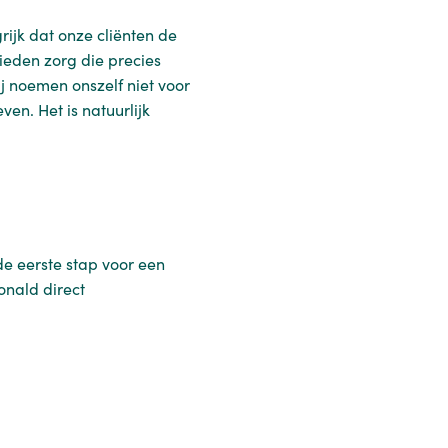
rijk dat onze cliënten de
bieden zorg die precies
ij noemen onszelf niet voor
en. Het is natuurlijk
 de eerste stap voor een
nald direct