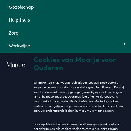
Gezelschap
Hulp thuis
Zorg
x
Werkwijze
Cookies van Maatje voor
Tarieven
Ouderen
Op de hoogte blijven
Wij maken op onze website gebruik van cookies. Deze cookies
zorgen er vooral voor dat onze website goed functioneert. Daarbij
worden uw voorkeuren opgeslagen, waarbij wij inzicht verkrijgen
in het bezoekersgedrag. Daarnaast benutten wij de gegevens
voor marketing- en optimalisatiedoeleinden. Marketingcookies
maken het mogelijk om u gepersonaliseerde advertenties te laten
zien. Via onderstaande balken kunt u uw voorkeur opslaan.
Inschrijven
Door op ‘Alle cookies accepteren’ te klikken, gaat u akkoord met
het gebruik van alle cookies zoals omschreven in onze
Privacy