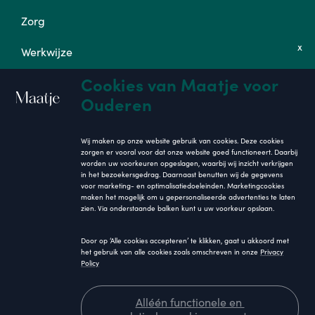
Zorg
x
Werkwijze
Cookies van Maatje voor
Tarieven
Ouderen
Op de hoogte blijven
Wij maken op onze website gebruik van cookies. Deze cookies
zorgen er vooral voor dat onze website goed functioneert. Daarbij
worden uw voorkeuren opgeslagen, waarbij wij inzicht verkrijgen
in het bezoekersgedrag. Daarnaast benutten wij de gegevens
voor marketing- en optimalisatiedoeleinden. Marketingcookies
maken het mogelijk om u gepersonaliseerde advertenties te laten
zien. Via onderstaande balken kunt u uw voorkeur opslaan.
Inschrijven
Door op ‘Alle cookies accepteren’ te klikken, gaat u akkoord met
het gebruik van alle cookies zoals omschreven in onze
Privacy
Policy
Alléén functionele en
2026. Maatje. Alle rechten voorbehouden